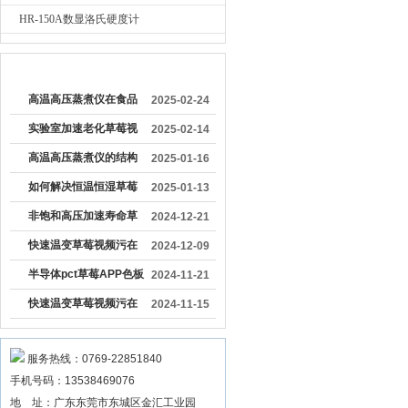
HR-150A数显洛氏硬度计
较早文章
高温高压蒸煮仪在食品
2025-02-24
加工行业中具有重要作
实验室加速老化草莓视
2025-02-14
用
频污在线观看
高温高压蒸煮仪的结构
2025-01-16
特点及应用领域
如何解决恒温恒湿草莓
2025-01-13
视频污在线观看温度降
非饱和高压加速寿命草
2024-12-21
得慢
莓APP色板下载能够更
快速温变草莓视频污在
2024-12-09
精确地模拟实际工作环
线观看的温度波动度和
半导体pct草莓APP色板
2024-11-21
境
温度均匀度是多少
下载的结构组成与工作
快速温变草莓视频污在
2024-11-15
原理
线观看设备工艺
服务热线：0769-22851840
手机号码：13538469076
地 址：广东东莞市东城区金汇工业园