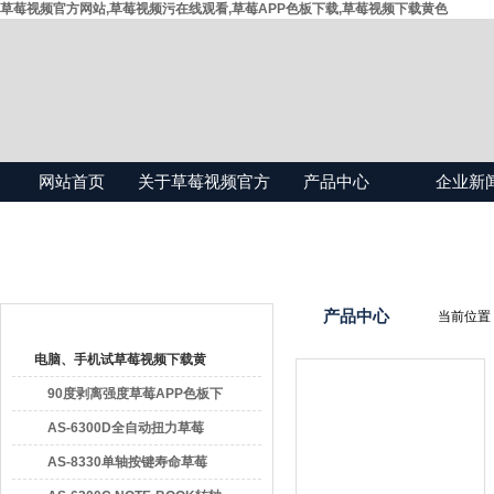
草莓视频官方网站,草莓视频污在线观看,草莓APP色板下载,草莓视频下载黄色
网站首页
关于草莓视频官方
产品中心
企业新
网站
产品目录
产品中心
当前位置
电脑、手机试草莓视频下载黄
色
90度剥离强度草莓APP色板下
载
AS-6300D全自动扭力草莓
APP色板下载
AS-8330单轴按键寿命草莓