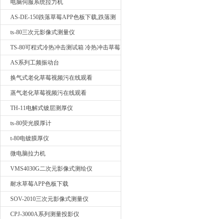
电脑伺服系统拉力机
AS-DE-150跌落草莓APP色板下载,跌落测
试我要询价
ts-80三次元影像式测量仪
TS-80可程式冷热冲击测试箱 冷热冲击草莓
APP色板下载
AS系列工频振动台
换气式老化草莓视频污在线观看
蒸气老化草莓视频污在线观看
TH-11电解式镀层测厚仪
ts-80荧光膜厚计
t-80电镀膜厚仪
微电脑拉力机
VMS4030G二次元影像式测绘仪
耐水草莓APP色板下载
SOV-2010三次元影像式测量仪
CPJ-3000A系列测量投影仪