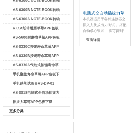
APP色板下载
AS-6300C NOTE-BOOK转轴
寿命草莓APP色板下载
AS-6300B NOTE-BOOK转轴
电脑式全自动插拔力草
广东草莓视频官方网站检测仪器有限公司
寿命草莓APP色板下载
莓APP色板下载
AS-6300A NOTE-BOOK转轴
本机器适用于各种连接器之
插入力及拔出力测试， 搭配
寿命草莓APP色板下载
R.C.A纸带耐磨草莓APP色板
自动求心装置， 将可得到*
准确之挥拔力试验， 利用
下载
AS-5600耐磨擦草莓APP色板
查看详情
WINDOWS， 视窗
下载
AS-8330C按键寿命草莓APP
宽大中文画面设定，操作简
单方便， 且所有资料皆可储
色板下载
AS-8330B按键寿命草莓APP
存(试验条件， 位移曲线
色板下载
AS-8330A气动式按键寿命草
图， 寿命曲线图，检查报表
等等)
莓APP色板下载
手机翻盖寿命草莓APP色板下
载AS-6300B
手机跌落试验台AS-DP-01
AS-8818电脑式全自动插拔力
草莓APP色板下载
插拔力草莓APP色板下载
更多分类
最新产品