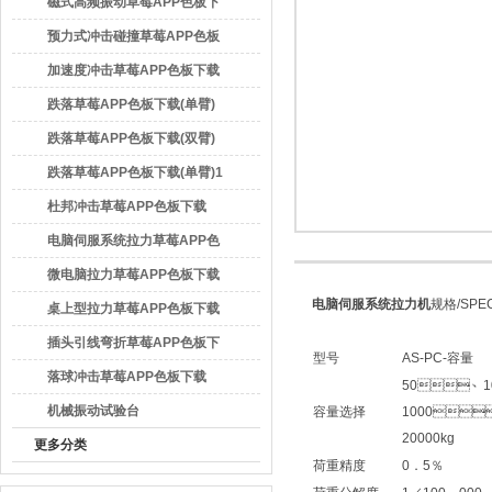
磁式高频振动草莓APP色板下
载
预力式冲击碰撞草莓APP色板
下载
加速度冲击草莓APP色板下载
广东草莓视频官方网站检测仪器有限公司
跌落草莓APP色板下载(单臂)
跌落草莓APP色板下载(双臂)
跌落草莓APP色板下载(单臂)1
杜邦冲击草莓APP色板下载
电脑伺服系统拉力草莓APP色
板下载
微电脑拉力草莓APP色板下载
电脑伺服系统拉力机
规格/SP
桌上型拉力草莓APP色板下载
插头引线弯折草莓APP色板下
型号
AS-PC-容量
载
落球冲击草莓APP色板下载
50、1
机械振动试验台
容量选择
1000
20000kg
更多分类
荷重精度
0．5％