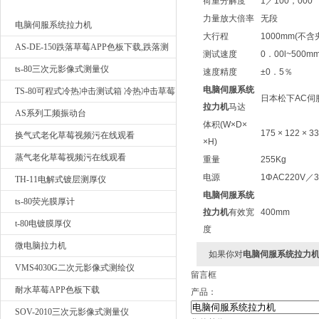
荷重分解度
1／100，000
最新产品
力量放大倍率
无段
电脑伺服系统拉力机
大行程
1000mm(不含
AS-DE-150跌落草莓APP色板下载,跌落测
测试速度
0．00l~500mm
试我要询价
ts-80三次元影像式测量仪
速度精度
±0．5％
电脑伺服系统
TS-80可程式冷热冲击测试箱 冷热冲击草莓
日本松下AC伺
拉力机
马达
APP色板下载
AS系列工频振动台
体积(W×D×
175 × 122 × 3
换气式老化草莓视频污在线观看
×H)
蒸气老化草莓视频污在线观看
重量
255Kg
电源
1ΦAC220V／3
TH-11电解式镀层测厚仪
电脑伺服系统
ts-80荧光膜厚计
拉力机
有效宽
400mm
t-80电镀膜厚仪
度
微电脑拉力机
如果你对
电脑伺服系统拉力
VMS4030G二次元影像式测绘仪
留言框
耐水草莓APP色板下载
产品：
SOV-2010三次元影像式测量仪