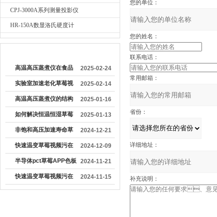
您的单位：
CPJ-3000A系列测量投影仪
HR-150A数显洛氏硬度计
您的姓名：
较早文章
联系电话：
高温高压蒸煮仪在食品
2025-02-24
常用邮箱：
加工行业中具有重要作
实验室加速老化草莓视
2025-02-14
用
频污在线观看
高温高压蒸煮仪的结构
2025-01-16
省份：
特点及应用领域
如何解决恒温恒湿草莓
2025-01-13
视频污在线观看温度降
非饱和高压加速寿命草
2024-12-21
得慢
莓APP色板下载能够更
详细地址：
快速温变草莓视频污在
2024-12-09
精确地模拟实际工作环
线观看的温度波动度和
半导体pct草莓APP色板
2024-11-21
境
温度均匀度是多少
下载的结构组成与工作
快速温变草莓视频污在
2024-11-15
补充说明：
原理
线观看设备工艺