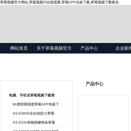
草莓视频官方网站,草莓视频污在线观看,草莓APP色板下载,草莓视频下载黄色
网站首页
关于草莓视频官方
产品中心
企业新
网站
产品目录
产品中心
电脑、手机试草莓视频下载黄
色
90度剥离强度草莓APP色板下
载
AS-6300D全自动扭力草莓
APP色板下载
AS-8330单轴按键寿命草莓