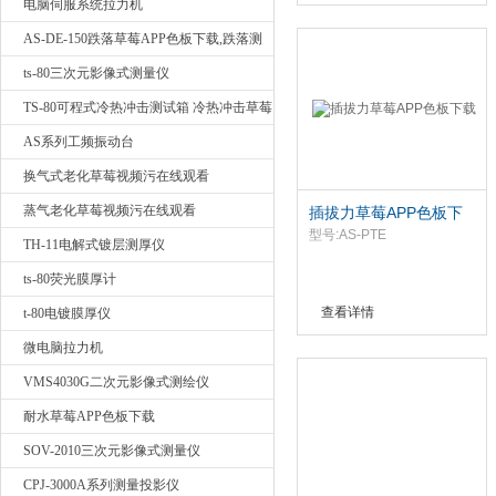
电脑伺服系统拉力机
AS-DE-150跌落草莓APP色板下载,跌落测
试我要询价
ts-80三次元影像式测量仪
TS-80可程式冷热冲击测试箱 冷热冲击草莓
APP色板下载
AS系列工频振动台
换气式老化草莓视频污在线观看
蒸气老化草莓视频污在线观看
插拔力草莓APP色板下
载
型号:AS-PTE
TH-11电解式镀层测厚仪
ts-80荧光膜厚计
查看详情
t-80电镀膜厚仪
微电脑拉力机
VMS4030G二次元影像式测绘仪
耐水草莓APP色板下载
SOV-2010三次元影像式测量仪
CPJ-3000A系列测量投影仪