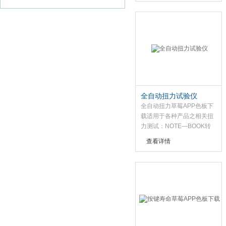
275g， 1
75g，55g卷动未凃油
之纸或胶带于试样磨擦后
于；-定之回数判别其磨耗之
效果。
全自动扭力试验仪
全自动扭力草莓APP色板下
载适用于各种产品之相关扭
力测试：NOTE—BOOK转
轴， 手机(转轴扭力测试、
查看详情
成品转轴测试)、 液晶显器
(LCD Mortitor)脚座、 旋转
开关等产品之扭力测试及扭
力寿命试验.