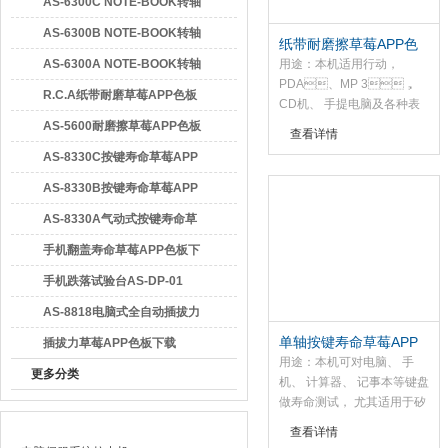
APP色板下载
AS-6300C NOTE-BOOK转轴
寿命草莓APP色板下载
AS-6300B NOTE-BOOK转轴
纸带耐磨擦草莓APP色
广东草莓视频官方网站检测仪器有限公司
寿命草莓APP色板下载
板下载
AS-6300A NOTE-BOOK转轴
用途：本机适用行动，
PDA、MP 3，
寿命草莓APP色板下载
R.C.A纸带耐磨草莓APP色板
CD机、 手提电脑及各种表
面涂装试品之耐磨耗试验，
下载
AS-5600耐磨擦草莓APP色板
查看详情
荷重275g， 1
下载
AS-8330C按键寿命草莓APP
75g，55g卷动未凃油之
纸或胶带于试样磨擦后于；-
色板下载
AS-8330B按键寿命草莓APP
定之回数判别其磨耗之效
色板下载
AS-8330A气动式按键寿命草
果。
莓APP色板下载
手机翻盖寿命草莓APP色板下
载AS-6300B
手机跌落试验台AS-DP-01
AS-8818电脑式全自动插拔力
单轴按键寿命草莓APP
草莓APP色板下载
插拔力草莓APP色板下载
色板下载
用途：本机可对电脑、 手
更多分类
机、 计算器、 记事本等键盘
做寿命测试， 尤其适用于矽
最新产品
橡胶类按键作疲劳测试。
查看详情