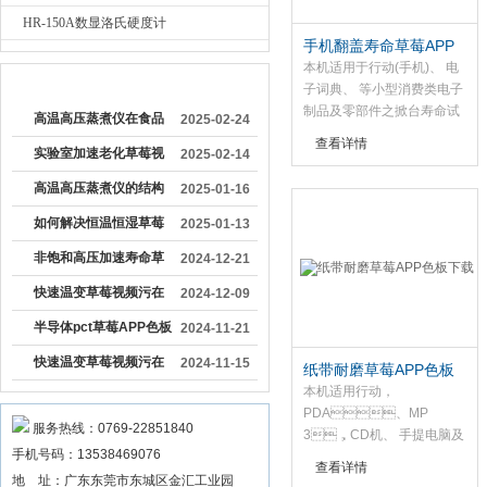
HR-150A数显洛氏硬度计
手机翻盖寿命草莓APP
色板下载
本机适用于行动(手机)、 电
较早文章
子词典、 等小型消费类电子
制品及零部件之掀台寿命试
高温高压蒸煮仪在食品
2025-02-24
验。
查看详情
加工行业中具有重要作
实验室加速老化草莓视
2025-02-14
用
频污在线观看
高温高压蒸煮仪的结构
2025-01-16
特点及应用领域
如何解决恒温恒湿草莓
2025-01-13
视频污在线观看温度降
非饱和高压加速寿命草
2024-12-21
得慢
莓APP色板下载能够更
快速温变草莓视频污在
2024-12-09
精确地模拟实际工作环
线观看的温度波动度和
半导体pct草莓APP色板
2024-11-21
境
温度均匀度是多少
下载的结构组成与工作
快速温变草莓视频污在
2024-11-15
纸带耐磨草莓APP色板
下载
本机适用行动，
原理
线观看设备工艺
PDA、MP
服务热线：0769-22851840
3，CD机、 手提电脑及
手机号码：13538469076
各种表面涂装试品之耐磨耗
查看详情
试验， 荷重
地 址：广东东莞市东城区金汇工业园