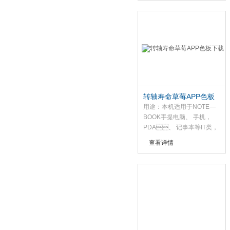
转轴寿命草莓APP色板
下载
用途：本机适用于NOTE—
BOOK手提电脑、 手机，
PDA、 记事本等IT类，
通讯类产品在多次打开、 关
查看详情
闭上盖后， 转轴是否仍具有
保持力， 或转轴阻力变大而
损坏塑胶本体。并将转轴之
动态转矩(扭力)、 静态转矩
曲线及测试数据自动仟储并
可打印.