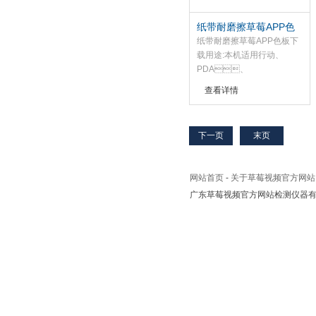
纸带耐磨擦草莓APP色
板下载
纸带耐磨擦草莓APP色板下
载用途:本机适用行动、
PDA、
MP3、CD机、手
查看详情
提电脑及各种表面涂装试品
之耐磨耗试验，荷重
275g、
下一页
末页
175g、55g卷动未涂
油之纸或胶带与试样磨擦后
於一定之回转数下判别其磨
网站首页
-
关于草莓视频官方网站
耗之效果。
广东草莓视频官方网站检测仪器有